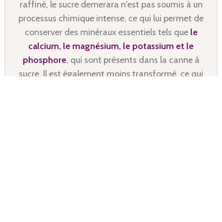
raffiné, le sucre demerara n'est pas soumis à un
processus chimique intense, ce qui lui permet de
conserver des minéraux essentiels tels que
le
calcium, le magnésium, le potassium et le
phosphore
, qui sont présents dans la canne à
sucre. Il est également moins transformé, ce qui
en fait une option moins nocive.
L'utilisation de ce sucre, en
petites quantités
,
contribue à la naturalité et à la qualité de nos
produits, offrant un plaisir plus naturel.