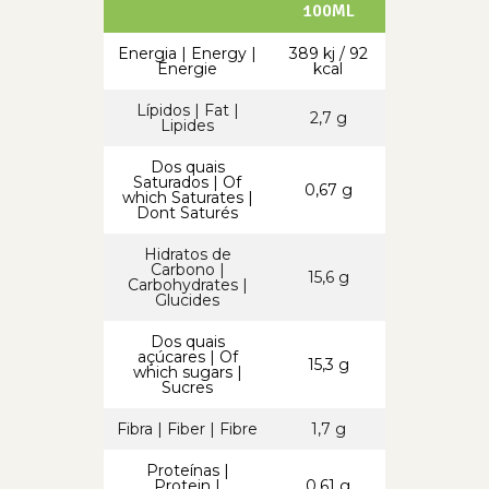
100ML
Energia | Energy |
389 kj / 92
Énergie
kcal
Lípidos | Fat |
2,7 g
Lipides
Dos quais
Saturados | Of
0,67 g
which Saturates |
Dont Saturés
Hidratos de
Carbono |
15,6 g
Carbohydrates |
Glucides
Dos quais
açúcares | Of
15,3 g
which sugars |
Sucres
Fibra | Fiber | Fibre
1,7 g
Proteínas |
Protein |
0,61 g