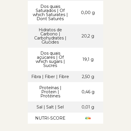
Dos quais
Saturados | Of
0,00 g
which Saturates |
Dont Saturés
Hidratos de
Carbono |
20,2 g
Carbohydrates |
Glucides
Dos quais
açúcares | Of
19,1 g
which sugars |
Sucres
Fibra | Fiber | Fibre
2,50 g
Proteínas |
Protein |
0,46 g
Protéines
Sal | Salt | Sel
0,01 g
NUTRI-SCORE