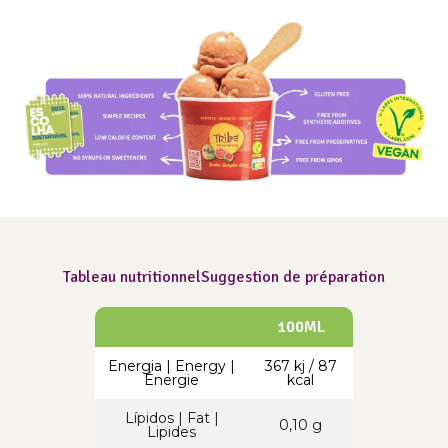
Tableau nutritionnel
Suggestion de préparation
100ML
Energia | Energy |
367 kj / 87
Énergie
kcal
Lípidos | Fat |
0,10 g
Lipides