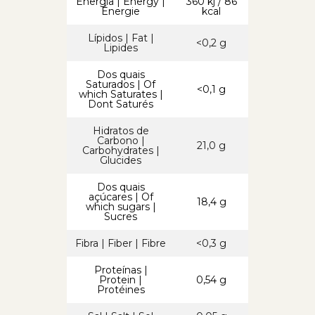
Energia | Energy |
360 kj / 86
Énergie
kcal
Lípidos | Fat |
<0,2 g
Lipides
Dos quais
Saturados | Of
<0,1 g
which Saturates |
Dont Saturés
Hidratos de
Carbono |
21,0 g
Carbohydrates |
Glucides
Dos quais
açúcares | Of
18,4 g
which sugars |
Sucres
Fibra | Fiber | Fibre
<0,3 g
Proteínas |
Protein |
0,54 g
Protéines